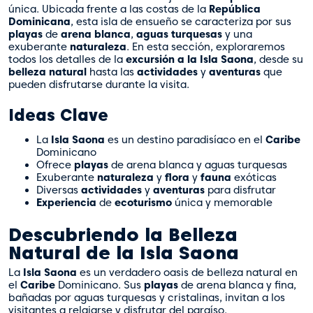
única. Ubicada frente a las costas de la
República
Dominicana
, esta isla de ensueño se caracteriza por sus
playas
de
arena blanca
,
aguas turquesas
y una
exuberante
naturaleza
. En esta sección, exploraremos
todos los detalles de la
excursión a la Isla Saona
, desde su
belleza natural
hasta las
actividades
y
aventuras
que
pueden disfrutarse durante la visita.
Ideas Clave
La
Isla Saona
es un destino paradisíaco en el
Caribe
Dominicano
Ofrece
playas
de arena blanca y aguas turquesas
Exuberante
naturaleza
y
flora
y
fauna
exóticas
Diversas
actividades
y
aventuras
para disfrutar
Experiencia
de
ecoturismo
única y memorable
Descubriendo la Belleza
Natural de la Isla Saona
La
Isla Saona
es un verdadero oasis de belleza natural en
el
Caribe
Dominicano. Sus
playas
de arena blanca y fina,
bañadas por aguas turquesas y cristalinas, invitan a los
visitantes a relajarse y disfrutar del paraíso.