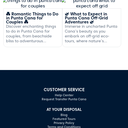
gourmet dining off the
Dominican coast.
💑 Romantic Things to Do
🌿 What to Expect in
in Punta Cana for
Punta Cana Off-Grid
Couples 💑
Adventures 🌿
Discover enchanting things
Immerse in uncharted Punta
to do in Punta Cana for
Cana's beauty as you
couples, from beachside
embark on off-grid eco-
bliss to adventurous
tours, where nature's
excursions that spark
serenity and adventure
romance.
await your discovery.
CUSTOMER SERVICE
Help Center
Request Transfer Punta Cana
AT YOUR DISPOSAL
Blog
Featured Tours
Privacy Policy
Terms and Conditions