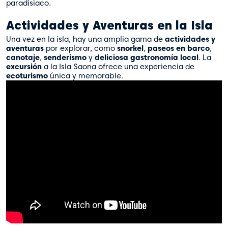
paradisíaco.
Actividades y Aventuras en la Isla
Una vez en la isla, hay una amplia gama de
actividades y
aventuras
por explorar, como
snorkel
,
paseos en barco
,
canotaje
,
senderismo
y
deliciosa gastronomía local
. La
excursión
a la Isla Saona ofrece una experiencia de
ecoturismo
única y memorable.