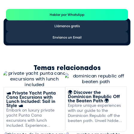
Consulta por WhatsApp gratis y sin compromisos
Hablar por WhatsApp
Llámanos gratis
Envíanos un Email
Temas relacionados
🌍 Discover the
🛥️ Private Yacht Punta
Dominican Republic Off
Cana Excursions with
the Beaten Path 🌍
Lunch Included: Sail in
Style 🛥️
Explore unique experiences
Embark on luxury private
with our guide to the
yacht Punta Cana
Dominican Republic off the
excursions with lunch
beaten path. Unveil hidden
included. Experience
gems and adventures!
exclusive sailing and