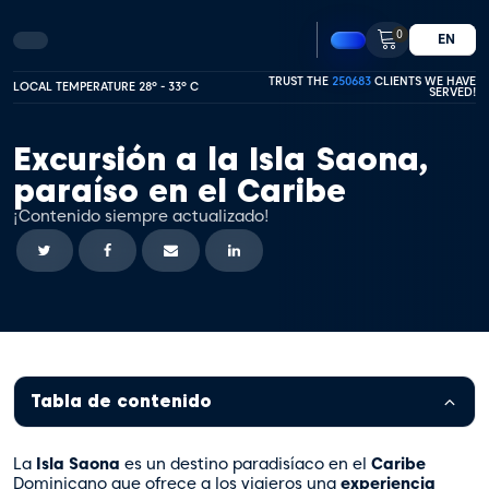
0
EN
TRUST THE
250683
CLIENTS WE HAVE
LOCAL TEMPERATURE 28º - 33º C
SERVED!
Excursión a la Isla Saona,
paraíso en el Caribe
¡Contenido siempre actualizado!
Tabla de contenido
La
Isla Saona
es un destino paradisíaco en el
Caribe
Dominicano que ofrece a los viajeros una
experiencia