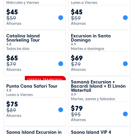
Miércoles y Viernes
Lunes a Viernes
$
45
$
45
$
59
$
59
Ahorras
Ahorras
OFERTA TEMPORAL
OFERTA TEMPORAL
Catalina Island
Excursion in Santo
Snorkeling Tour
Domingo
4.8
4.9
Todos los días
Martes a domingos
$
65
$
69
$
79
$
79
Ahorras
Ahorras
OFERTA TEMPORAL
OFERTA TEMPORAL
Samaná Excursion +
Punta Cana Safari Tour
Bacardi Island + El Limón
Waterfall
4.8
4.9
Lunes a Viernes
Martes, Jueves y Sábados
$
75
$
79
$
89
$
95
Ahorras
Ahorras
OFERTA TEMPORAL
OFERTA TEMPORAL
Saona Island Excursion in
Saona Island VIP 4