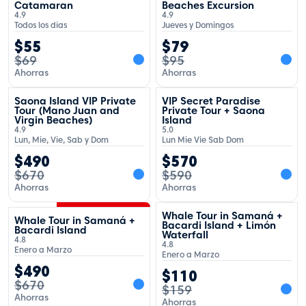
Catamaran
Beaches Excursion
4.9
4.9
Todos los días
Jueves y Domingos
$
55
$
79
$
69
$
95
Ahorras
Ahorras
OFERTA TEMPORAL
OFERTA TEMPORAL
Saona Island VIP Private
VIP Secret Paradise
Tour (Mano Juan and
Private Tour + Saona
Virgin Beaches)
Island
4.9
5.0
Lun, Mie, Vie, Sab y Dom
Lun Mie Vie Sab Dom
$
490
$
570
$
670
$
590
Ahorras
Ahorras
OFERTA TEMPORAL
OFERTA TEMPORAL
Whale Tour in Samaná +
Whale Tour in Samaná +
Bacardi Island + Limón
Bacardi Island
Waterfall
4.8
4.8
Enero a Marzo
Enero a Marzo
$
490
$
110
$
670
$
159
Ahorras
Ahorras