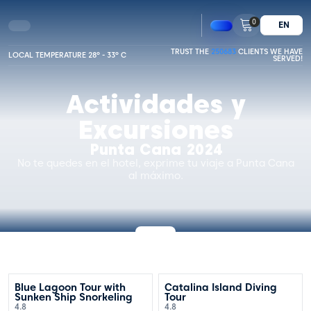
0
EN
TRUST THE
250683
CLIENTS WE HAVE
LOCAL TEMPERATURE 28º - 33º C
SERVED!
Actividades y
Excursiones
Punta Cana 2024
No te quedes en el hotel, exprime tu viaje a Punta Cana
al máximo.
OFERTA TEMPORAL
OFERTA TEMPORAL
Blue Lagoon Tour with
Catalina Island Diving
Sunken Ship Snorkeling
Tour
4.8
4.8