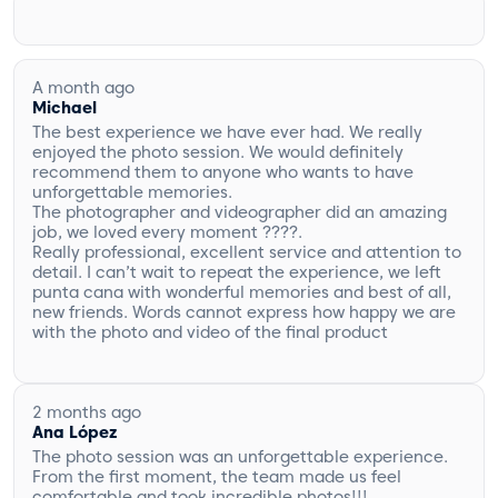
A month ago
Michael
The best experience we have ever had. We really
enjoyed the photo session. We would definitely
recommend them to anyone who wants to have
unforgettable memories.
The photographer and videographer did an amazing
job, we loved every moment ????.
Really professional, excellent service and attention to
detail. I can’t wait to repeat the experience, we left
punta cana with wonderful memories and best of all,
new friends. Words cannot express how happy we are
with the photo and video of the final product
excellent ????.
I would also like to thank the hair and makeup for
their professionalism. I enjoyed the whole experience
very much. Really very happy? with the whole
2 months ago
experience and product. Keep up the good work,
Ana López
really amazing and best of all, really nice and
The photo session was an unforgettable experience.
hospitable people.
From the first moment, the team made us feel
comfortable and took incredible photos!!!