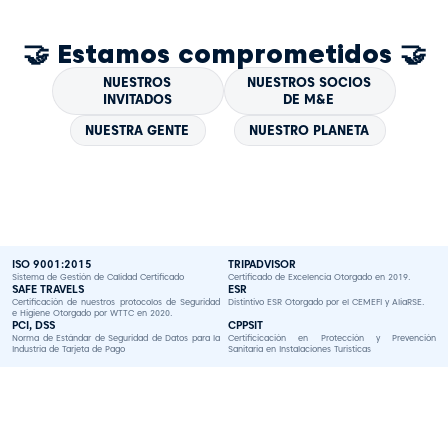
🤝 Estamos comprometidos 🤝
NUESTROS
NUESTROS SOCIOS
INVITADOS
DE M&E
NUESTRA GENTE
NUESTRO PLANETA
ISO 9001:2015
TRIPADVISOR
Sistema de Gestión de Calidad Certificado
Certificado de Excelencia Otorgado en 2019.
SAFE TRAVELS
ESR
Certificación de nuestros protocolos de Seguridad
Distintivo ESR Otorgado por el CEMEFI y AliaRSE.
e Higiene Otorgado por WTTC en 2020.
PCI, DSS
CPPSIT
Norma de Estándar de Seguridad de Datos para la
Certificicación en Protección y Prevención
Industria de Tarjeta de Pago
Sanitaria en Instalaciones Turísticas